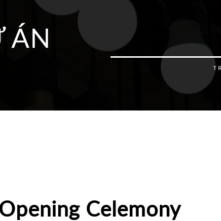
 ÁN
T
Opening Celemony